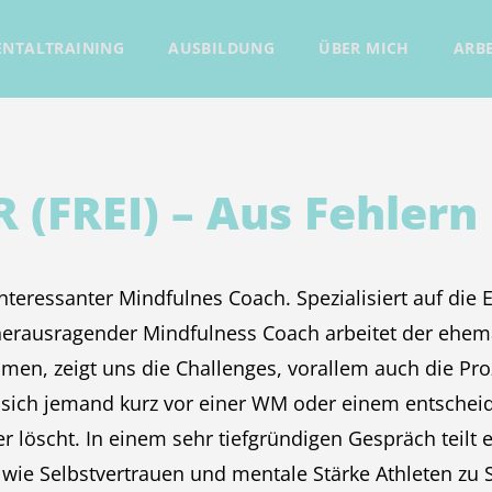
NTALTRAINING
AUSBILDUNG
ÜBER MICH
ARBE
 (FREI) – Aus Fehlern
nteressanter Mindfulnes Coach. Spezialisiert auf die 
erausragender Mindfulness Coach arbeitet der ehemal
men, zeigt uns die Challenges, vorallem auch die Proz
n sich jemand kurz vor einer WM oder einem entschei
r löscht. In einem sehr tiefgründigen Gespräch teilt e
 wie Selbstvertrauen und mentale Stärke Athleten zu 